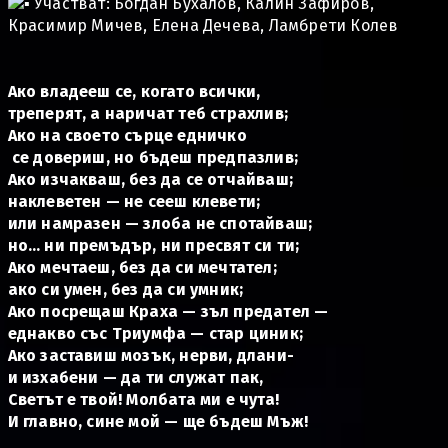
Участват:
Богдан Бухалов
, Калин Зафиров,
Красимир Мичев
,
Елена Дечева
, Ламбрети Колев
Ако владееш се, когато всички,
треперят, а наричат теб страхлив;
Ако на своето сърце едничко
се довериш, но бъдеш предпазлив;
Ако изчакваш, без да се отчайваш;
наклеветен — не сееш клевети;
или намразен — злоба не спотайваш;
но… ни премъдър, ни пресвят си ти;
Ако мечтаеш, без да си мечтател;
ако си умен, без да си умник;
Ако посрещаш Краха — зъл предател —
еднакво със Триумфа — стар циник;
Ако заставиш мозък, нерви, длани-
и изхабени — да ти служат пак,
Светът е твой! Молбата ми е чута!
И главно, сине мой — ще бъдеш Мъж!