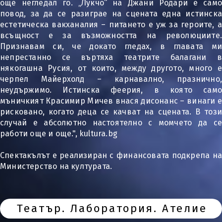
още негледал го. „Лукчо“ на Джани Родари е само
повод, за да се разиграе на сцената една истинска
естетическа вакханалия – питането е уж за героите, а
всъщност е за възможността на революциите.
Признавам си, че докато гледах, в главата ми
непрестанно се въртяха театрите балагани в
някогашна Русия, от които, между другото, много е
черпел Майерхолд – карнавално, празнично,
неудържимо. Истинска феерия, в която само
мъничкият Красимир Мичев внася дисонанс – винаги е
рисковано, когато деца се качват на сцената. В този
случай е абсолютно настоятелно с момчето да се
работи още и още.", kultura.bg
Спектакълът е реализиран с финансовата подкрепа на
Министерство на културата.
Театър. Лаборатория. Ателие