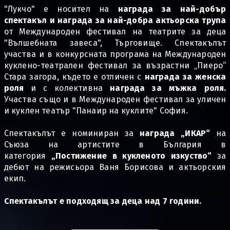
"Лукчо" е носител на
награда за най-добър
спектакъл и награда за най-добра актьорска трупа
от Международен фестивал на театрите за деца
"Вълшебната завеса", Търговище. Спектакълът
участва и в конкурсната програма на Международен
куклено-театрален фестивал за възрастни „Пиеро“
Стара загора, където е отличен с
награда за женска
роля
и с колективна
награда за мъжка роля.
Участва също и в Международен фестивал за уличен
и куклен театър "Панаир на куклите" София.
Спектакълът е номиниран за
награда „ИКАР“
на
Съюза на артистите в България в
категория
„Постижение в кукленото изкуство“
за
дебют на режисьора Ваня Борисова и актьорския
екип.
Спектакълът е подходящ за деца над 7 години.