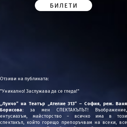
БИЛЕТИ
Отзиви на публиката:
"Уникално! Заслужава да се гледа!"
„Лукчо“ на Театър „Ателие 313“ – София, реж. Ваня
Борисова
: за мен СПЕКТАКЪЛЪТ! Въображение,
ентусиазъм, майсторство – всичко има в този
спектакъл, който горещо препоръчвам на всеки, все