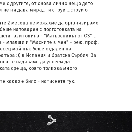
ме с другите, от онова лично нещо дето
 не ни дава мира,... и струи,...струи от
ите 2 месеца не можахме да организираме
беше натоварен с подготовката на
кли тази година - "Магьосникът от ОЗ" с
- младши и "Маските в мен" - реж. проф.
есец май пък беше отдаден на
атъра :)) в Испания и братска Сърбия. За
зона се надяваме да успеем да
ата среща, която толкова много
те какво е било - натиснете тук.