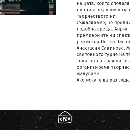
нещата, които споделя
ни стяга за душичката и
творчеството ни.
Съжаляваме, че предн
подобна среща. Април 
премиерните ни спекта
режисьор Петър Пашов 
Анастасия Савинова. М
световното турне на те
това сега в края на се
организираме творческ
жадуваме.
Ако искате да разгледа