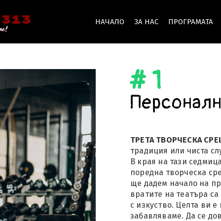
НАЧАЛО
ЗА НАС
ПРОГРАМАТА
# 1
Персоналн
ТРЕТА ТВОРЧЕСКА СРЕ
традиция или чиста сл
В края на тази седмиц
поредна творческа срещ
ще дадем начало на пр
вратите на театъра са
с изкуство. Целта ви е
забавляваме. Да се до